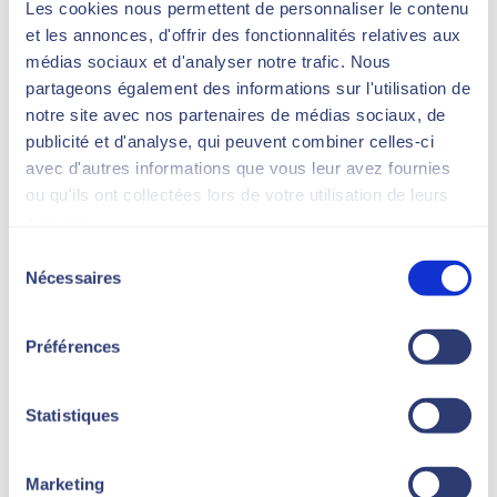
d
’
irritations
si les réglages sont mal adaptés,
Les cookies nous permettent de personnaliser le contenu
et les annonces, d'offrir des fonctionnalités relatives aux
notamment sur les peaux mates à foncées.
médias sociaux et d'analyser notre trafic. Nous
partageons également des informations sur l'utilisation de
Chez Novaskin, les traitements au laser sont
notre site avec nos partenaires de médias sociaux, de
adaptés à chaque phototype, avec des
publicité et d'analyse, qui peuvent combiner celles-ci
technologies de refroidissement pour plus
avec d'autres informations que vous leur avez fournies
de confort et de sécurité.
ou qu'ils ont collectées lors de votre utilisation de leurs
services.
Sélection
Nécessaires
Nombre de séances et durée
du
du traitement
consentement
Préférences
Laser
: 6 à 8 séances suffisent en moyenne,
selon la zone et le type de poil.
IPL
: souvent 10 à 12 séances, avec des résultats
Statistiques
plus progressifs.
Marketing
Le protocole d’épilation laser est aussi
plus rapide