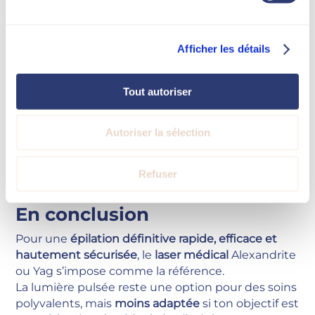
en durée de séance, car le faisceau est plus ciblé
et puissant.
Afficher les détails
Confort pendant les séances
Tout autoriser
Laser Hera Neo 2000w
: technologie de
refroidissement intégrée, sensation de chaleur
brève et bien tolérée.
Autoriser la sélection
IPL
: sensation de flash plus diffus, parfois plus
désagréable, surtout sur zones sensibles.
Refuser
En conclusion
Pour une
épilation définitive rapide, efficace et
hautement sécurisée
, le
laser médical
Alexandrite
ou Yag s’impose comme la référence.
La lumière pulsée reste une option pour des soins
polyvalents, mais
moins adaptée
si ton objectif est