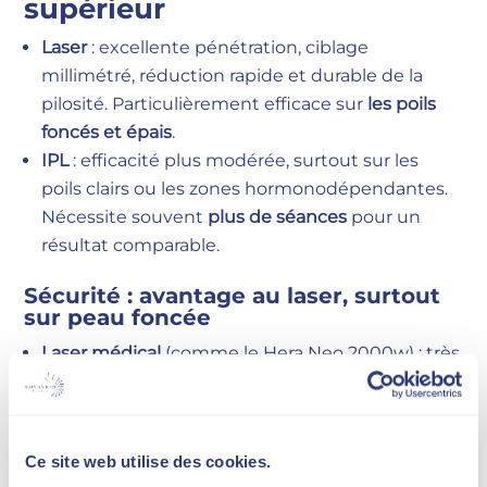
supérieur
Laser
: excellente pénétration, ciblage
millimétré, réduction rapide et durable de la
pilosité. Particulièrement efficace sur
les poils
foncés et épais
.
IPL
: efficacité plus modérée, surtout sur les
poils clairs ou les zones hormonodépendantes.
Nécessite souvent
plus de séances
pour un
résultat comparable.
Sécurité : avantage au laser, surtout
sur peau foncée
Laser médical
(comme le Hera Neo 2000w) : très
sûr lorsqu’il est utilisé par un professionnel.
Grâce à sa précision, le risque de brûlure ou
d’hyperpigmentation est
limité
.
Ce site web utilise des cookies.
IPL
: sa lumière diffuse peut générer
plus