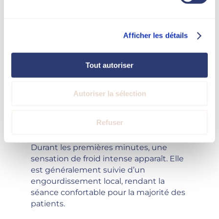
résultat.
Les séances sont espacées de 6 à 8
Afficher les détails
semaines afin de respecter le cycle
biologique d’élimination des cellules
graisseuses.
Tout autoriser
Autoriser la sélection
La cryolipolyse est-elle douloureuse ?
La sensation ressentie lors de la séance
Refuser
est principalement liée au froid.
Durant les premières minutes, une
sensation de froid intense apparaît. Elle
est généralement suivie d’un
engourdissement local, rendant la
séance confortable pour la majorité des
patients.