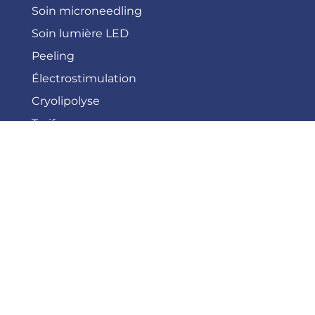
Soin microneedling
Soin lumière LED
Peeling
Électrostimulation
Cryolipolyse
Tarifs
Découvrir la clinique
Blog Novaskin
La vision Novaskin
Consultation gratuite
PAGES LÉGALES
Mentions légales