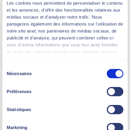
régénèrent pas. Les résultats sont donc
Les cookies nous permettent de personnaliser le contenu
durables, sous réserve d’un mode de vie
et les annonces, d'offrir des fonctionnalités relatives aux
équilibré.
médias sociaux et d'analyser notre trafic. Nous
partageons également des informations sur l'utilisation de
notre site avec nos partenaires de médias sociaux, de
Combien de séances sont nécessaires ?
publicité et d'analyse, qui peuvent combiner celles-ci
avec d'autres informations que vous leur avez fournies
La réponse dépend de plusieurs
ou qu'ils ont collectées lors de votre utilisation de leurs
facteurs :
services.
épaisseur du tissu adipeux
Sélection
Nécessaires
zone traitée
du
objectif esthétique
consentement
qualité cutanée
Préférences
Dans la majorité des cas, un protocole
de
3 séances
constitue la base
Statistiques
recommandée.
Un protocole de
4 séances
permet
Marketing
d’optimiser et d’homogénéiser le