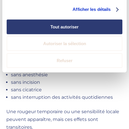
principalement liée au froid.
Afficher les détails
Durant les premières minutes, une sensation de
Tout autoriser
froid intense apparaît. Elle est généralement
suivie d’un engourdissement local, rendant la
séance confortable pour la majorité des patients.
Autoriser la sélection
La procédure est :
Refuser
non invasive
sans anesthésie
sans incision
sans cicatrice
sans interruption des activités quotidiennes
Une rougeur temporaire ou une sensibilité locale
peuvent apparaître, mais ces effets sont
transitoires.