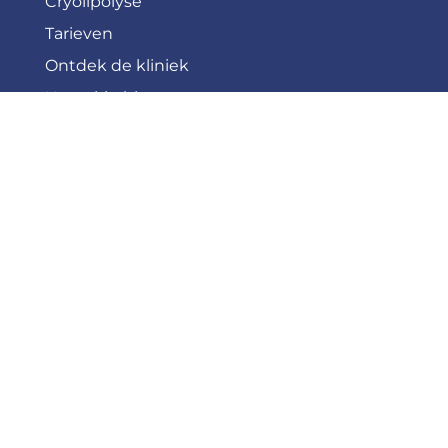
Cryolipolyse
Tarieven
Ontdek de kliniek
Novaskin blog
De visie van Novaskin
Gratis advies
JURIDISCHE PAGINA’S
Juridische informatie
Algemene voorwaarden
@ 2026 NovaskinClinic – Alle rechten
voorbehouden