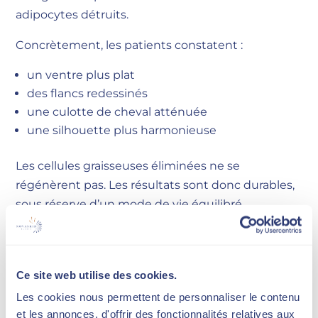
adipocytes détruits.
Concrètement, les patients constatent :
un ventre plus plat
des flancs redessinés
une culotte de cheval atténuée
une silhouette plus harmonieuse
Les cellules graisseuses éliminées ne se
régénèrent pas. Les résultats sont donc durables,
sous réserve d’un mode de vie équilibré.
Combien de séances sont nécessaires ?
Ce site web utilise des cookies.
La réponse dépend de plusieurs facteurs :
Les cookies nous permettent de personnaliser le contenu
et les annonces, d'offrir des fonctionnalités relatives aux