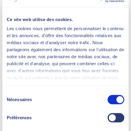
Peeling chimique : tout ce qu’il faut savoir avant de
commencer une cure
Ce site web utilise des cookies.
Cryolipolyse à Bruxelles : réduire durablement les
Les cookies nous permettent de personnaliser le contenu
amas graisseux sans chirurgie
et les annonces, d'offrir des fonctionnalités relatives aux
Traitement du psoriasis grâce à la technologie LED :
médias sociaux et d'analyser notre trafic. Nous
méthodes et efficacité
partageons également des informations sur l'utilisation de
Radiofréquence ou microneedling : quel soin choisir
notre site avec nos partenaires de médias sociaux, de
pour votre peau ?
publicité et d'analyse, qui peuvent combiner celles-ci
Cicatrices, acné, pores dilatés : optez pour le
avec d'autres informations que vous leur avez fournies
microneedling
ou qu'ils ont collectées lors de votre utilisation de leurs
services.
Recent Comments
Sélection
Nécessaires
du
Aucun commentaire à afficher.
consentement
Préférences