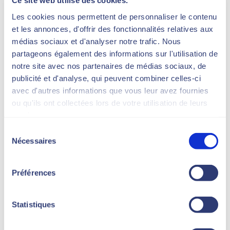
Ce site web utilise des cookies.
Les cookies nous permettent de personnaliser le contenu
et les annonces, d'offrir des fonctionnalités relatives aux
Una sessione express per
médias sociaux et d'analyser notre trafic. Nous
effetti duraturi
partageons également des informations sur l'utilisation de
notre site avec nos partenaires de médias sociaux, de
Le sedute (da 30 a 60 minuti) sono facili da inserire
terza
publicité et d'analyse, qui peuvent combiner celles-ci
in un’agenda fitta di impegni. Dalla
avec d'autres informations que vous leur avez fournies
settimana compaiono i primi effetti, con
ou qu'ils ont collectées lors de votre utilisation de leurs
miglioramenti continui per diversi mesi grazie alla
services.
stimolazione del collagene.
Sélection
Protocollo consigliato:
2 o 3 sessioni a settimana
Nécessaires
du
per 3 settimane, seguite da un mantenimento
consentement
mensile.
Préférences
Perché iniziare ora?
Statistiques
I risultati del trattamento si sviluppano nell’arco di