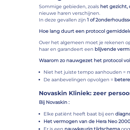
Sommige gebieden, zoals
het gezicht,
nieuwe haren verschijnen.
In deze gevallen zijn
1 of 2
onderhoudsses
Hoe lang duurt een protocol gemiddel
Over het algemeen moet je rekenen 
haar en garandeert een
blijvende verm
Waarom zo nauwgezet het protocol vo
Niet het juiste tempo aanhouden = mi
De aanbevelingen opvolgen =
betere
Novaskin Kliniek: zeer persoo
Bij Novaskin :
Elke patiënt heeft baat bij een
diagn
Het vermogen van de Hera Neo 2000W
Er is een
nauwkeurig tijdschema
opge