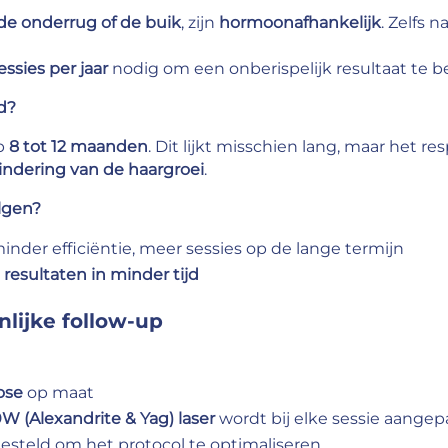
 de onderrug of de buik
, zijn
hormoonafhankelijk
. Zelfs 
sies per jaar
nodig om een onberispelijk resultaat te 
d?
op
8 tot 12 maanden
. Dit lijkt misschien lang, maar het re
indering van de haargroei
.
lgen?
nder efficiëntie, meer sessies op de lange termijn
 resultaten in minder tijd
nlijke follow-up
ose
op maat
 (Alexandrite & Yag) laser
wordt bij elke sessie aangep
steld om het protocol te optimaliseren