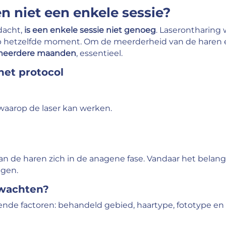
 niet een enkele sessie?
dacht,
is een enkele sessie niet genoeg
. Laserontharing 
op hetzelfde moment. Om de meerderheid van de haren ef
 meerdere maanden
, essentieel.
 het protocol
waarop de laser kan werken.
an de haren zich in de anagene fase. Vandaar het belan
ggen.
wachten?
llende factoren: behandeld gebied, haartype, fototype e