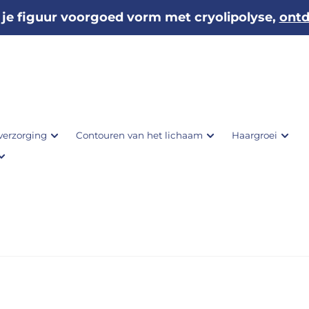
 je figuur voorgoed vorm met cryolipolyse,
ontd
verzorging
Contouren van het lichaam
Haargroei