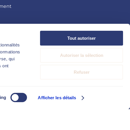
tment
Tout autoriser
ionnalités
formations
Autoriser la sélection
yse, qui
s ont
Refuser
ing
Afficher les détails