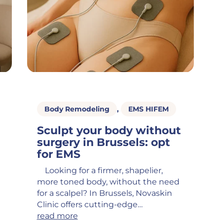
Body Remodeling
,
EMS HIFEM
Sculpt your body without
surgery in Brussels: opt
for EMS
Looking for a firmer, shapelier,
more toned body, without the need
for a scalpel? In Brussels, Novaskin
Clinic offers cutting-edge
technology that naturally reshapes
read more