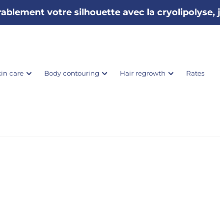
ablement votre silhouette avec la cryolipolyse,
in care
Body contouring
Hair regrowth
Rates