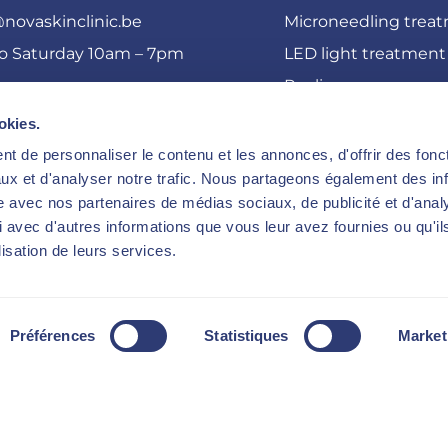
novaskinclinic.be
Microneedling trea
o Saturday 10am – 7pm
LED light treatment
Peeling
Electrostimulation
okies.
Cryolipolysis
t de personnaliser le contenu et les annonces, d'offrir des fonct
ux et d'analyser notre trafic. Nous partageons également des in
Rates
site avec nos partenaires de médias sociaux, de publicité et d'anal
Discover the clinic
 avec d'autres informations que vous leur avez fournies ou qu'il
Novaskin blog
lisation de leurs services.
The Novaskin vision
Free consultation
Préférences
Statistiques
Market
@ 2026 NovaskinClinic – All rights reserved