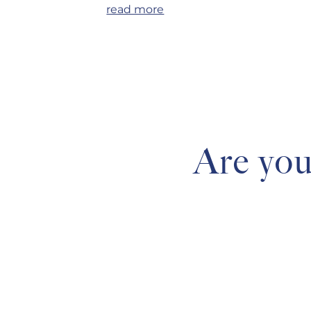
contouring: Esthe Shape, the latest
read more
innovation in...
Are you