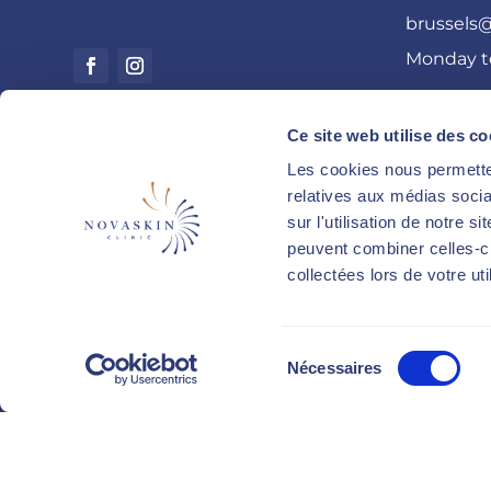
brussels@
Monday t
Ce site web utilise des co
Les cookies nous permetten
relatives aux médias socia
sur l'utilisation de notre 
peuvent combiner celles-ci
collectées lors de votre uti
Sélection
Nécessaires
du
consentement